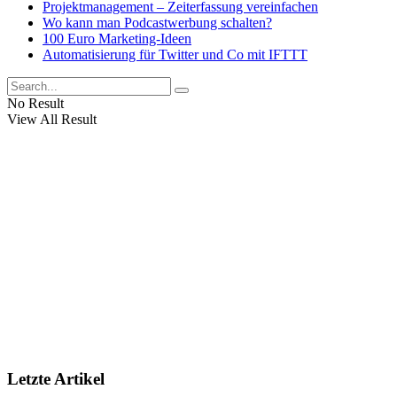
Projektmanagement – Zeiterfassung vereinfachen
Wo kann man Podcastwerbung schalten?
100 Euro Marketing-Ideen
Automatisierung für Twitter und Co mit IFTTT
No Result
View All Result
Letzte Artikel