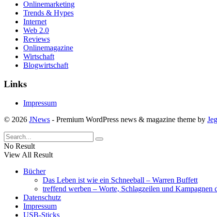
Onlinemarketing
Trends & Hypes
Internet
Web 2.0
Reviews
Onlinemagazine
Wirtschaft
Blogwirtschaft
Links
Impressum
© 2026
JNews
- Premium WordPress news & magazine theme by
Je
No Result
View All Result
Bücher
Das Leben ist wie ein Schneeball – Warren Buffett
treffend werben – Worte, Schlagzeilen und Kampagnen d
Datenschutz
Impressum
USB-Sticks