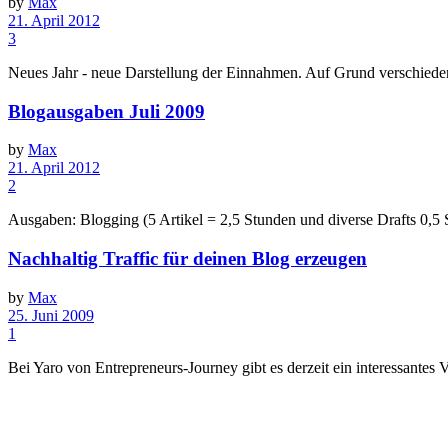
by
Max
21. April 2012
3
Neues Jahr - neue Darstellung der Einnahmen. Auf Grund verschiede
Blogausgaben Juli 2009
by
Max
21. April 2012
2
Ausgaben: Blogging (5 Artikel = 2,5 Stunden und diverse Drafts 0,5 S
Nachhaltig Traffic für deinen Blog erzeugen
by
Max
25. Juni 2009
1
Bei Yaro von Entrepreneurs-Journey gibt es derzeit ein interessantes