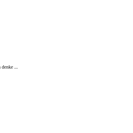
.
 denke ...