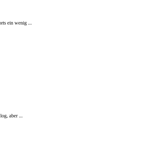
ts ein wenig ...
og, aber ...