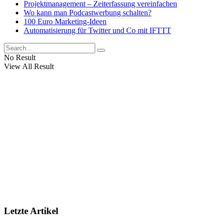
Projektmanagement – Zeiterfassung vereinfachen
Wo kann man Podcastwerbung schalten?
100 Euro Marketing-Ideen
Automatisierung für Twitter und Co mit IFTTT
No Result
View All Result
Letzte Artikel