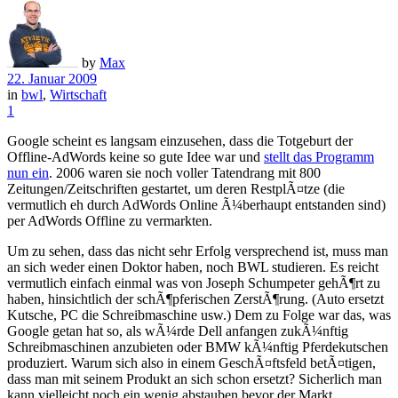
by
Max
22. Januar 2009
in
bwl
,
Wirtschaft
1
Google scheint es langsam einzusehen, dass die Totgeburt der
Offline-AdWords keine so gute Idee war und
stellt das Programm
nun ein
. 2006 waren sie noch voller Tatendrang mit 800
Zeitungen/Zeitschriften gestartet, um deren RestplÃ¤tze (die
vermutlich eh durch AdWords Online Ã¼berhaupt entstanden sind)
per AdWords Offline zu vermarkten.
Um zu sehen, dass das nicht sehr Erfolg versprechend ist, muss man
an sich weder einen Doktor haben, noch BWL studieren. Es reicht
vermutlich einfach einmal was von Joseph Schumpeter gehÃ¶rt zu
haben, hinsichtlich der schÃ¶pferischen ZerstÃ¶rung. (Auto ersetzt
Kutsche, PC die Schreibmaschine usw.) Dem zu Folge war das, was
Google getan hat so, als wÃ¼rde Dell anfangen zukÃ¼nftig
Schreibmaschinen anzubieten oder BMW kÃ¼nftig Pferdekutschen
produziert. Warum sich also in einem GeschÃ¤ftsfeld betÃ¤tigen,
dass man mit seinem Produkt an sich schon ersetzt? Sicherlich man
kann vielleicht noch ein wenig abstauben bevor der Markt