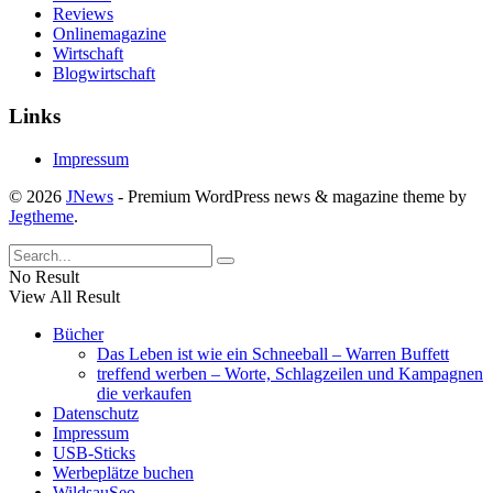
Reviews
Onlinemagazine
Wirtschaft
Blogwirtschaft
Links
Impressum
© 2026
JNews
- Premium WordPress news & magazine theme by
Jegtheme
.
No Result
View All Result
Bücher
Das Leben ist wie ein Schneeball – Warren Buffett
treffend werben – Worte, Schlagzeilen und Kampagnen
die verkaufen
Datenschutz
Impressum
USB-Sticks
Werbeplätze buchen
WildsauSeo