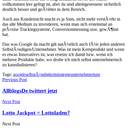
vollkommen leer gefegt ist, aber da sind alteingesessene sicherlich
deutlich besser und geÃ¼bter in dem Bereich.
Auch aus Kundensicht macht es ja Sinn, nicht mehr verstÃ¤rkt in
das alte Medium zu investieren, wenn man sich ersteinmal an
prÃ¤zise Trackingsysteme, Conversionmessung usw. gewÃ¶hnt
hat.
Das was Google da macht gilt natÃ¼rlich auch fÃ¼r jeden anderen
SelbstÃ¤ndigen/Unternehmer. Was ist mein Kernprodukt und wenn
es etwas Innovatives ist, was ersetze ich damit bzw. wenn ich
mehrere Produkte habe, wo drohe ich mich selbst unternehmerisch
zu kannibalisieren?
Tags:
google
selbstÃ¤ndigkeit
strategie
unternehmertum
Previous Post
AllblogsDe twittert jetzt
Next Post
Lotto Jackpot = Lottoladen?
Next Post