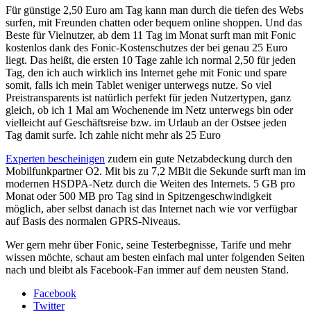
Für günstige 2,50 Euro am Tag kann man durch die tiefen des Webs
surfen, mit Freunden chatten oder bequem online shoppen. Und das
Beste für Vielnutzer, ab dem 11 Tag im Monat surft man mit Fonic
kostenlos dank des Fonic-Kostenschutzes der bei genau 25 Euro
liegt. Das heißt, die ersten 10 Tage zahle ich normal 2,50 für jeden
Tag, den ich auch wirklich ins Internet gehe mit Fonic und spare
somit, falls ich mein Tablet weniger unterwegs nutze. So viel
Preistransparents ist natürlich perfekt für jeden Nutzertypen, ganz
gleich, ob ich 1 Mal am Wochenende im Netz unterwegs bin oder
vielleicht auf Geschäftsreise bzw. im Urlaub an der Ostsee jeden
Tag damit surfe. Ich zahle nicht mehr als 25 Euro
Experten bescheinigen
zudem ein gute Netzabdeckung durch den
Mobilfunkpartner O2. Mit bis zu 7,2 MBit die Sekunde surft man im
modernen HSDPA-Netz durch die Weiten des Internets. 5 GB pro
Monat oder 500 MB pro Tag sind in Spitzengeschwindigkeit
möglich, aber selbst danach ist das Internet nach wie vor verfügbar
auf Basis des normalen GPRS-Niveaus.
Wer gern mehr über Fonic, seine Testerbegnisse, Tarife und mehr
wissen möchte, schaut am besten einfach mal unter folgenden Seiten
nach und bleibt als Facebook-Fan immer auf dem neusten Stand.
Facebook
Twitter