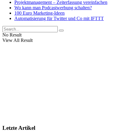
Projektmanagement – Zeiterfassung vereinfachen
Wo kann man Podcastwerbung schalten?
100 Euro Marketing-Ideen
Automatisierung für Twitter und Co mit IFTTT
No Result
View All Result
Letzte Artikel