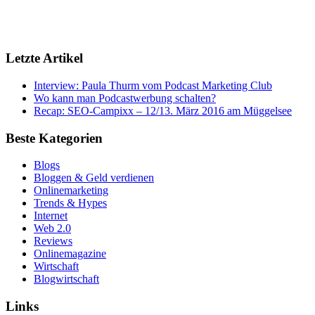
Letzte Artikel
Interview: Paula Thurm vom Podcast Marketing Club
Wo kann man Podcastwerbung schalten?
Recap: SEO-Campixx – 12/13. März 2016 am Müggelsee
Beste Kategorien
Blogs
Bloggen & Geld verdienen
Onlinemarketing
Trends & Hypes
Internet
Web 2.0
Reviews
Onlinemagazine
Wirtschaft
Blogwirtschaft
Links