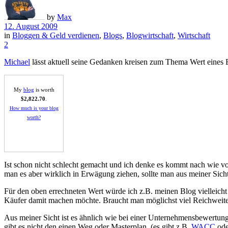
by
Max
12. August 2009
in
Bloggen & Geld verdienen
,
Blogs
,
Blogwirtschaft
,
Wirtschaft
2
Michael
lässt aktuell seine Gedanken kreisen zum Thema Wert eines B
My
blog
is worth
$2,822.70
.
How much is your blog
worth?
Ist schon nicht schlecht gemacht und ich denke es kommt nach wie vor
man es aber wirklich in Erwägung ziehen, sollte man aus meiner Sich
Für den oben errechneten Wert würde ich z.B. meinen Blog vielleich
Käufer damit machen möchte. Braucht man möglichst viel Reichweite 
Aus meiner Sicht ist es ähnlich wie bei einer Unternehmensbewertung
gibt es nicht den einen Weg oder Masterplan. (es gibt z.B.
WACC
ode