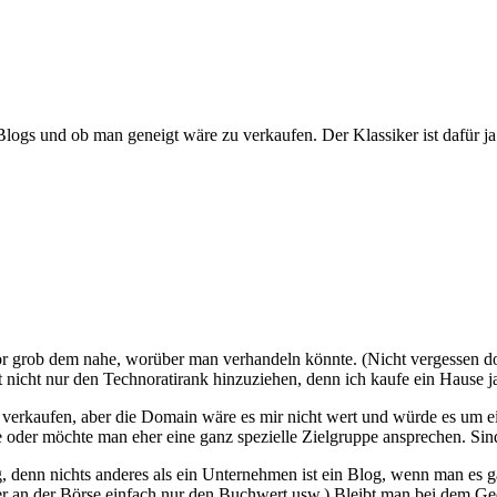
logs und ob man geneigt wäre zu verkaufen. Der Klassiker ist dafür j
 grob dem nahe, worüber man verhandeln könnte. (Nicht vergessen dort s
t nicht nur den Technoratirank hinzuziehen, denn ich kaufe ein Hause 
t verkaufen, aber die Domain wäre es mir nicht wert und würde es um e
oder möchte man eher eine ganz spezielle Zielgruppe ansprechen. Sin
, denn nichts anderes als ein Unternehmen ist ein Blog, wenn man es 
r an der Börse einfach nur den Buchwert usw.) Bleibt man bei dem Ged