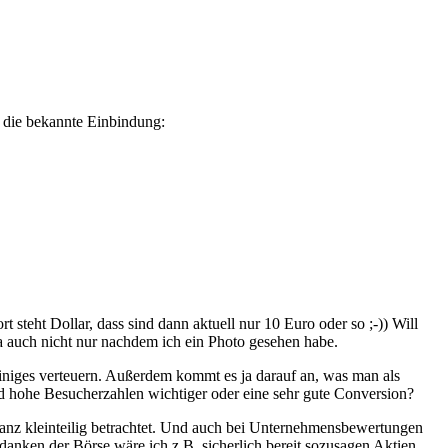
a die bekannte Einbindung:
teht Dollar, dass sind dann aktuell nur 10 Euro oder so ;-)) Will
ja auch nicht nur nachdem ich ein Photo gesehen habe.
iniges verteuern. Außerdem kommt es ja darauf an, was man als
d hohe Besucherzahlen wichtiger oder eine sehr gute Conversion?
ganz kleinteilig betrachtet. Und auch bei Unternehmensbewertungen
anken der Börse wäre ich z.B. sicherlich bereit sozusagen Aktien