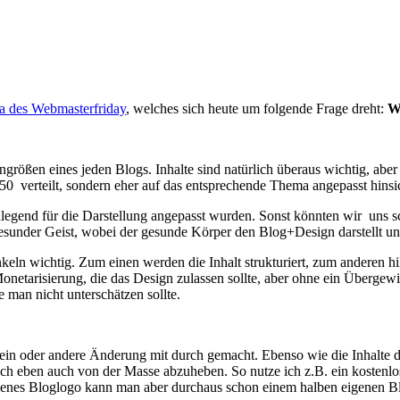
a des Webmasterfriday
, welches sich heute um folgende Frage dreht:
Wi
rößen eines jeden Blogs. Inhalte sind natürlich überaus wichtig, aber
:50 verteilt, sondern eher auf das entsprechende Thema angepasst hinsic
ndlegend für die Darstellung angepasst wurden. Sonst könnten wir uns 
esunder Geist, wobei der gesunde Körper den Blog+Design darstellt und
eln wichtig. Zum einen werden die Inhalt strukturiert, zum anderen hil
 Monetarisierung, die das Design zulassen sollte, aber ohne ein Überge
 man nicht unterschätzen sollte.
e ein oder andere Änderung mit durch gemacht. Ebenso wie die Inhalte 
ch eben auch von der Masse abzuheben. So nutze ich z.B. ein kosten
enes Bloglogo kann man aber durchaus schon einem halben eigenen B