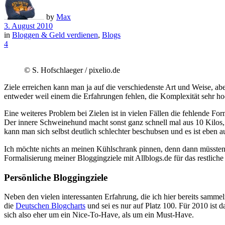
by
Max
3. August 2010
in
Bloggen & Geld verdienen
,
Blogs
4
© S. Hofschlaeger / pixelio.de
Ziele erreichen kann man ja auf die verschiedenste Art und Weise, abe
entweder weil einem die Erfahrungen fehlen, die Komplexität sehr hoch
Eine weiteres Problem bei Zielen ist in vielen Fällen die fehlende Fo
Der innere Schweinehund macht sonst ganz schnell mal aus 10 Kilos
kann man sich selbst deutlich schlechter beschubsen und es ist eben auc
Ich möchte nichts an meinen Kühlschrank pinnen, denn dann müssten j
Formalisierung meiner Bloggingziele mit Allblogs.de für das restliche
Persönliche Bloggingziele
Neben den vielen interessanten Erfahrung, die ich hier bereits samme
die
Deutschen Blogcharts
und sei es nur auf Platz 100. Für 2010 ist da
sich also eher um ein Nice-To-Have, als um ein Must-Have.