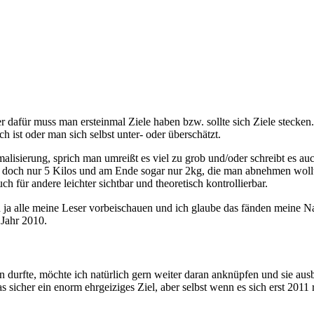
r dafür muss man ersteinmal Ziele haben bzw. sollte sich Ziele stecken.
 ist oder man sich selbst unter- oder überschätzt.
rmalisierung, sprich man umreißt es viel zu grob und/oder schreibt es a
, doch nur 5 Kilos und am Ende sogar nur 2kg, die man abnehmen wollt
h für andere leichter sichtbar und theoretisch kontrollierbar.
a alle meine Leser vorbeischauen und ich glaube das fänden meine Nac
 Jahr 2010.
ln durfte, möchte ich natürlich gern weiter daran anknüpfen und sie au
s sicher ein enorm ehrgeiziges Ziel, aber selbst wenn es sich erst 2011 r