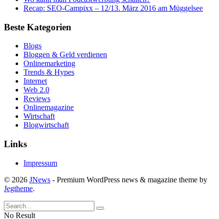
Recap: SEO-Campixx – 12/13. März 2016 am Müggelsee
Beste Kategorien
Blogs
Bloggen & Geld verdienen
Onlinemarketing
Trends & Hypes
Internet
Web 2.0
Reviews
Onlinemagazine
Wirtschaft
Blogwirtschaft
Links
Impressum
© 2026
JNews
- Premium WordPress news & magazine theme by
Jegtheme
.
No Result