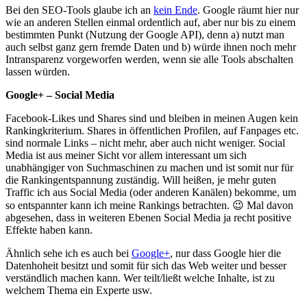
Bei den SEO-Tools glaube ich an
kein Ende
. Google räumt hier nur
wie an anderen Stellen einmal ordentlich auf, aber nur bis zu einem
bestimmten Punkt (Nutzung der Google API), denn a) nutzt man
auch selbst ganz gern fremde Daten und b) würde ihnen noch mehr
Intransparenz vorgeworfen werden, wenn sie alle Tools abschalten
lassen würden.
Google+ – Social Media
Facebook-Likes und Shares sind und bleiben in meinen Augen kein
Rankingkriterium. Shares in öffentlichen Profilen, auf Fanpages etc.
sind normale Links – nicht mehr, aber auch nicht weniger. Social
Media ist aus meiner Sicht vor allem interessant um sich
unabhängiger von Suchmaschinen zu machen und ist somit nur für
die Rankingentspannung zuständig. Will heißen, je mehr guten
Traffic ich aus Social Media (oder anderen Kanälen) bekomme, um
so entspannter kann ich meine Rankings betrachten. 😉 Mal davon
abgesehen, dass in weiteren Ebenen Social Media ja recht positive
Effekte haben kann.
Ähnlich sehe ich es auch bei
Google+
, nur dass Google hier die
Datenhoheit besitzt und somit für sich das Web weiter und besser
verständlich machen kann. Wer teilt/ließt welche Inhalte, ist zu
welchem Thema ein Experte usw.