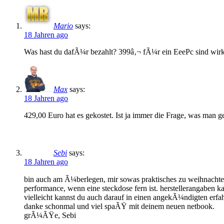
Mario
says:
18 Jahren ago
Was hast du dafÃ¼r bezahlt? 399â‚¬ fÃ¼r ein EeePc sind wirkl
Max
says:
18 Jahren ago
429,00 Euro hat es gekostet. Ist ja immer die Frage, was man
Sebi
says:
18 Jahren ago
bin auch am Ã¼berlegen, mir sowas praktisches zu weihnachten 
performance, wenn eine steckdose fern ist. herstellerangaben k
vielleicht kannst du auch darauf in einen angekÃ¼ndigten erf
danke schonmal und viel spaÃŸ mit deinem neuen netbook.
grÃ¼ÃŸe, Sebi