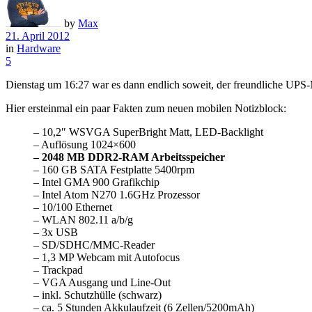
by
Max
21. April 2012
in
Hardware
5
Dienstag um 16:27 war es dann endlich soweit, der freundliche UPS-
Hier ersteinmal ein paar Fakten zum neuen mobilen Notizblock:
– 10,2″ WSVGA SuperBright Matt, LED-Backlight
– Auflösung 1024×600
– 2048 MB DDR2-RAM Arbeitsspeicher
– 160 GB SATA Festplatte 5400rpm
– Intel GMA 900 Grafikchip
– Intel Atom N270 1.6GHz Prozessor
– 10/100 Ethernet
– WLAN 802.11 a/b/g
– 3x USB
– SD/SDHC/MMC-Reader
– 1,3 MP Webcam mit Autofocus
– Trackpad
– VGA Ausgang und Line-Out
– inkl. Schutzhülle (schwarz)
– ca. 5 Stunden Akkulaufzeit (6 Zellen/5200mAh)