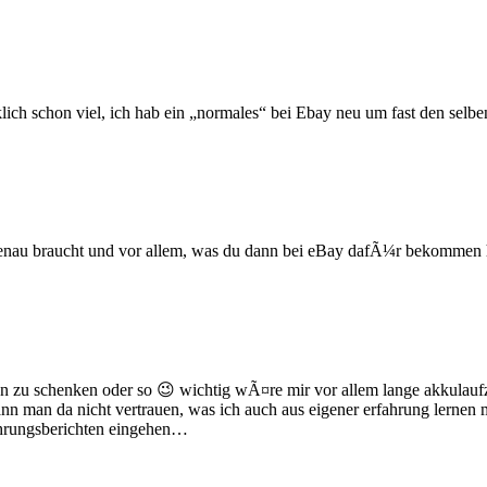
ich schon viel, ich hab ein „normales“ bei Ebay neu um fast den selb
 genau braucht und vor allem, was du dann bei eBay dafÃ¼r bekommen 
zu schenken oder so 😉 wichtig wÃ¤re mir vor allem lange akkulaufzeit 
ann man da nicht vertrauen, was ich auch aus eigener erfahrung lernen 
ahrungsberichten eingehen…