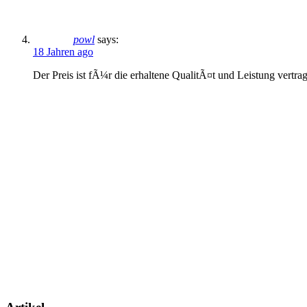
powl
says:
18 Jahren ago
Der Preis ist fÃ¼r die erhaltene QualitÃ¤t und Leistung vertra