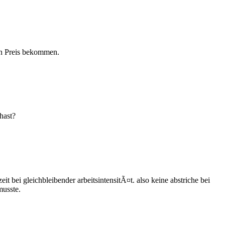
en Preis bekommen.
hast?
bei gleichbleibender arbeitsintensitÃ¤t. also keine abstriche bei
musste.