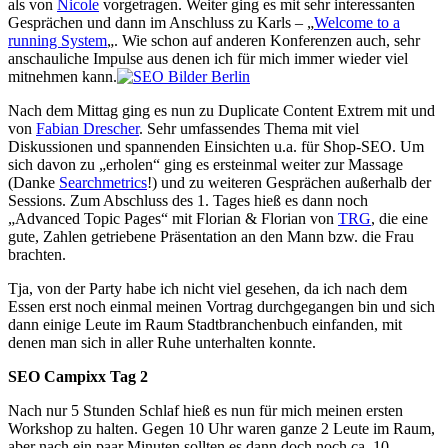
als von
Nicole
vorgetragen. Weiter ging es mit sehr interessanten
Gesprächen und dann im Anschluss zu Karls – „
Welcome to a
running System
„. Wie schon auf anderen Konferenzen auch, sehr
anschauliche Impulse aus denen ich für mich immer wieder viel
mitnehmen kann.
Nach dem Mittag ging es nun zu Duplicate Content Extrem mit und
von
Fabian Drescher
. Sehr umfassendes Thema mit viel
Diskussionen und spannenden Einsichten u.a. für Shop-SEO. Um
sich davon zu „erholen“ ging es ersteinmal weiter zur Massage
(Danke
Searchmetrics
!) und zu weiteren Gesprächen außerhalb der
Sessions. Zum Abschluss des 1. Tages hieß es dann noch
„Advanced Topic Pages“ mit Florian & Florian von
TRG
, die eine
gute, Zahlen getriebene Präsentation an den Mann bzw. die Frau
brachten.
Tja, von der Party habe ich nicht viel gesehen, da ich nach dem
Essen erst noch einmal meinen Vortrag durchgegangen bin und sich
dann einige Leute im Raum Stadtbranchenbuch einfanden, mit
denen man sich in aller Ruhe unterhalten konnte.
SEO Campixx Tag 2
Nach nur 5 Stunden Schlaf hieß es nun für mich meinen ersten
Workshop zu halten. Gegen 10 Uhr waren ganze 2 Leute im Raum,
aber nach ein paar Minuten sollten es dann doch noch ca. 10