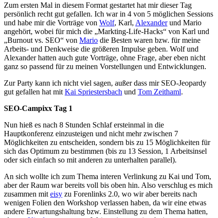
Zum ersten Mal in diesem Format gestartet hat mir dieser Tag
persönlich recht gut gefallen. Ich war in 4 von 5 möglichen Sessions
und habe mir die Vorträge von
Wolf
, Karl,
Alexander
und Mario
angehört, wobei für mich die „Markting-Life-Hacks“ von Karl und
„Burnout vs. SEO“ von
Mario
die Besten waren bzw. für meine
Arbeits- und Denkweise die größeren Impulse geben. Wolf und
Alexander hatten auch gute Vorträge, ohne Frage, aber eben nicht
ganz so passend für zu meinen Vorstellungen und Entwicklungen.
Zur Party kann ich nicht viel sagen, außer dass mir SEO-Jeopardy
gut gefallen hat mit
Kai Spriestersbach
und
Tom Zeithaml
.
SEO-Campixx Tag 1
Nun hieß es nach 8 Stunden Schlaf ersteinmal in die
Hauptkonferenz einzusteigen und nicht mehr zwischen 7
Möglichkeiten zu entscheiden, sondern bis zu 15 Möglichkeiten für
sich das Optimum zu bestimmen (bis zu 13 Session, 1 Arbeitsinsel
oder sich einfach so mit anderen zu unterhalten parallel).
An sich wollte ich zum Thema interen Verlinkung zu Kai und Tom,
aber der Raum war bereits voll bis oben hin. Also verschlug es mich
zusammen mit
eisy
zu Forenlinks 2.0, wo wir aber bereits nach
wenigen Folien den Workshop verlassen haben, da wir eine etwas
andere Erwartungshaltung bzw. Einstellung zu dem Thema hatten,