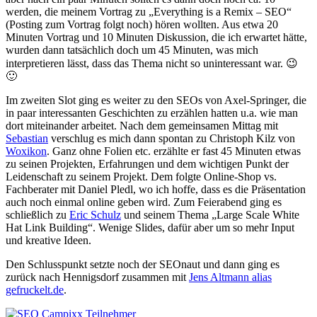
werden, die meinem Vortrag zu „Everything is a Remix – SEO“
(Posting zum Vortrag folgt noch) hören wollten. Aus etwa 20
Minuten Vortrag und 10 Minuten Diskussion, die ich erwartet hätte,
wurden dann tatsächlich doch um 45 Minuten, was mich
interpretieren lässt, dass das Thema nicht so uninteressant war. 😉
🙂
Im zweiten Slot ging es weiter zu den SEOs von Axel-Springer, die
in paar interessanten Geschichten zu erzählen hatten u.a. wie man
dort miteinander arbeitet. Nach dem gemeinsamen Mittag mit
Sebastian
verschlug es mich dann spontan zu Christoph Kilz von
Woxikon
. Ganz ohne Folien etc. erzählte er fast 45 Minuten etwas
zu seinen Projekten, Erfahrungen und dem wichtigen Punkt der
Leidenschaft zu seinem Projekt. Dem folgte Online-Shop vs.
Fachberater mit Daniel Pledl, wo ich hoffe, dass es die Präsentation
auch noch einmal online geben wird. Zum Feierabend ging es
schließlich zu
Eric Schulz
und seinem Thema „Large Scale White
Hat Link Building“. Wenige Slides, dafür aber um so mehr Input
und kreative Ideen.
Den Schlusspunkt setzte noch der SEOnaut und dann ging es
zurück nach Hennigsdorf zusammen mit
Jens Altmann alias
gefruckelt.de
.