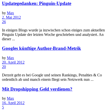
Updategedanken: Pinguin-Update
by
Max
2. Mai 2012
26
In einigen Blogs wurde ja inzwischen schon einiges zum aktuellen
Pinguin Update der letzten Woche geschrieben und analysiert. An
dieser ...
Googles künftige Author-Brand-Metrik
by
Max
20. April 2012
20
Derzeit geht es bei Google und seinen Rankings, Penalties & Co
ordentlich ab und manch einem fliegt sein Netzwerk nun ...
Mit Dropshipping Geld verdienen?
by
Max
16. April 2012
5