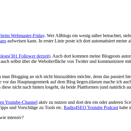
beim Webmaster-Friday
. Wer Allblogs ein wenig näher betrachtet, sie
ans
aufweisen kann. In erster Linie poste ich dort automatisiert meine
blogs(301 Follower derzeit)
. Auch dort kommen meine Blogposts automat
 auch selbst über die Weboberfläche von Twitter und kommuniziere mit
an Blogging an sich nicht hinzuzählen möchte, denn das passiert hier 
wie vor das Hauptaugenmerk auf dem Blog liegen.(darum mache ich auch v
ss diese nicht nach hinten losgeht, da beide Plattformen (und natürlich 
nen Youtube-Channel
aktiv zu nutzen und dort den ein oder anderen Scr
Tipps und Vorschläge zu Tools etc.
Radio4SEO Youtube Podcast
habe i
wie intensiv?