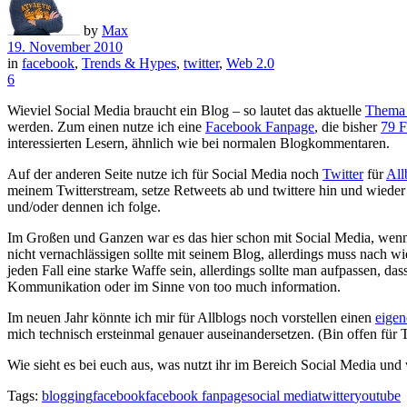
by
Max
19. November 2010
in
facebook
,
Trends & Hypes
,
twitter
,
Web 2.0
6
Wieviel Social Media braucht ein Blog – so lautet das aktuelle
Thema 
werden. Zum einen nutze ich eine
Facebook Fanpage
, die bisher
79 F
interessierten Lesern, ähnlich wie bei normalen Blogkommentaren.
Auf der anderen Seite nutze ich für Social Media noch
Twitter
für
All
meinem Twitterstream, setze Retweets ab und twittere hin und wieder
und/oder dennen ich folge.
Im Großen und Ganzen war es das hier schon mit Social Media, wenn m
nicht vernachlässigen sollte mit seinem Blog, allerdings muss nach 
jeden Fall eine starke Waffe sein, allerdings sollte man aufpassen, da
Kommunikation oder im Sinne von too much information.
Im neuen Jahr könnte ich mir für Allblogs noch vorstellen einen
eige
mich technisch ersteinmal genauer auseinandersetzen. (Bin offen für 
Wie sieht es bei euch aus, was nutzt ihr im Bereich Social Media und 
Tags:
blogging
facebook
facebook fanpage
social media
twitter
youtube